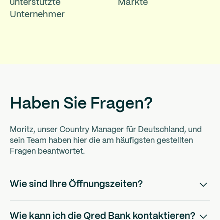
unterstützte
Märkte
Unternehmer
Haben Sie Fragen?
Moritz, unser Country Manager für Deutschland, und
sein Team haben hier die am häufigsten gestellten
Fragen beantwortet.
Wie sind Ihre Öffnungszeiten?
Wir sind von Montag bis Freitag von 08:00-18:00 Uhr
Wie kann ich die Qred Bank kontaktieren?
für Sie erreichbar.